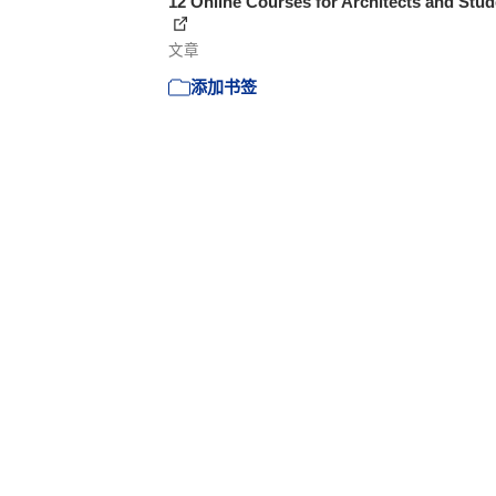
12 Online Courses for Architects and Stu
文章
添加书签