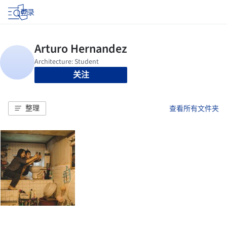
登录
关注
整理
查看所有文件夹