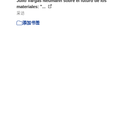
Julio Vargas Neumann sobre el futuro de los
materiales: "...
采访
添加书签