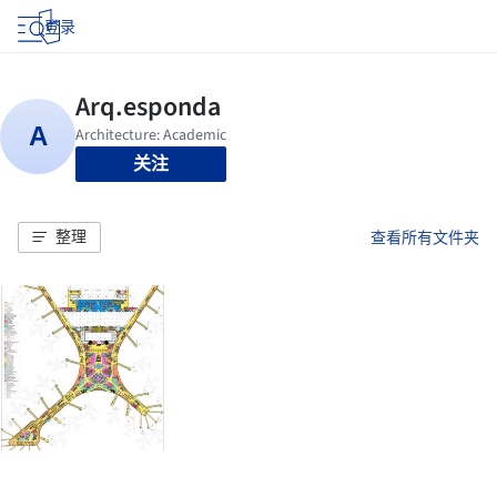
登录
关注
整理
查看所有文件夹