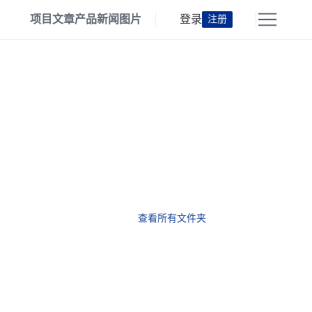
项目
文章
产品
新闻
图片
登录
注册
查看所有文件夹