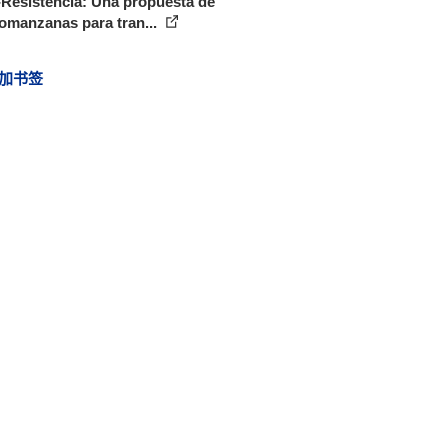
Resistencia: Una propuesta de
omanzanas para tran...
加书签