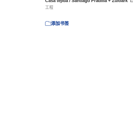
Casa tejida / Santiago Pradilla + Zuloark
工程
添加书签