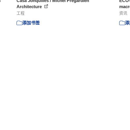
Casa Jonquilles / Michel Prégardien
ECO-
Architecture
macr
工程
资讯
添加书签
添