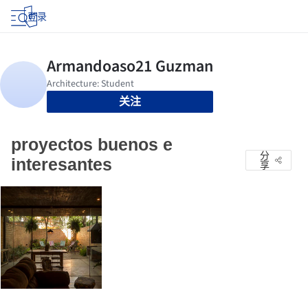
登录
关注
proyectos buenos e
分
interesantes
享