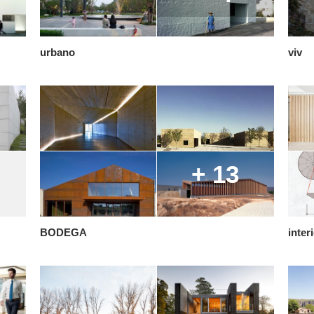
urbano
viv
+ 13
BODEGA
inter