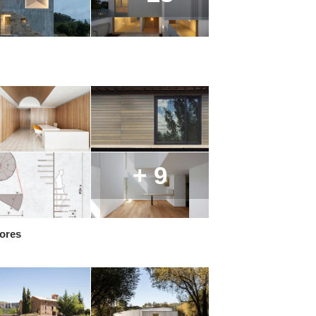
+ 9
iores