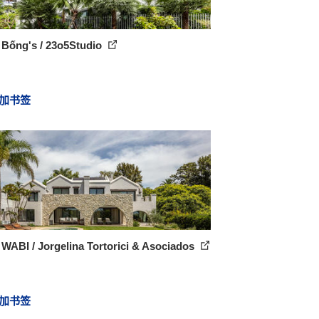
 Bống's / 23o5Studio
加书签
WABI / Jorgelina Tortorici & Asociados
加书签