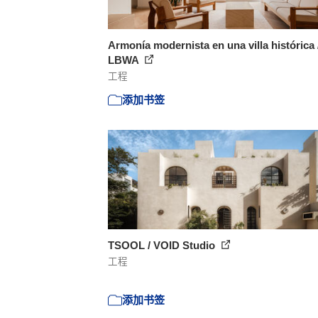
Armonía modernista en una villa histórica 
LBWA
工程
添加书签
TSOOL / VOID Studio
工程
添加书签