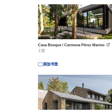
Casa Bosque / Carmona Pérez Marino
工程
添加书签