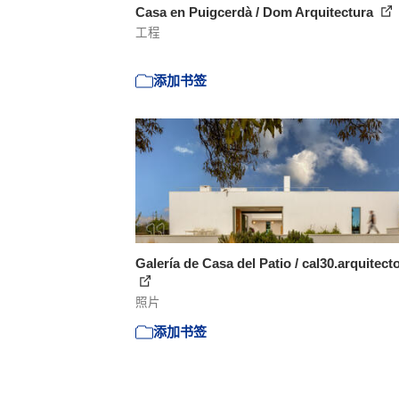
Casa en Puigcerdà / Dom Arquitectura
工程
添加书签
Galería de Casa del Patio / cal30.arquitecto
照片
添加书签