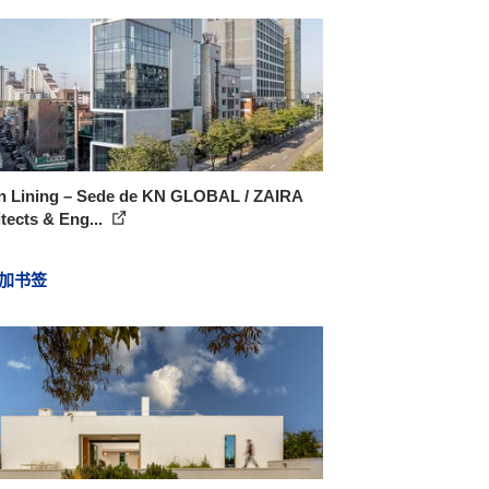
n Lining – Sede de KN GLOBAL / ZAIRA
tects & Eng...
加书签