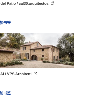
del Patio / cal30.arquitectos
加书签
Al / VPS Architetti
加书签