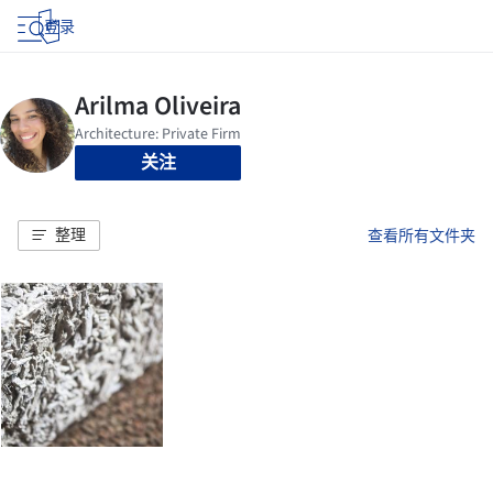
登录
关注
整理
查看所有文件夹