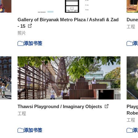
Gallery of Biryanak Metro Plaza / Ashrafi & Zad
Dune
- 15
工程
照片
添加书签
添
Thawsi Playground / Imaginary Objects
Playg
Robe
工程
工程
添加书签
添