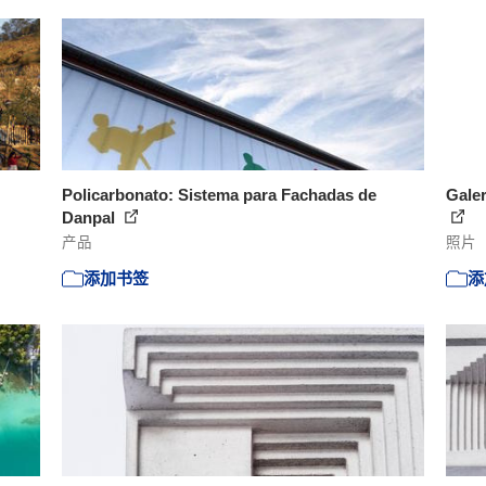
Policarbonato: Sistema para Fachadas de
Galer
Danpal
产品
照片
添加书签
添