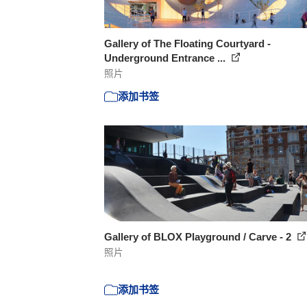
Gallery of The Floating Courtyard -
Underground Entrance ...
照片
添加书签
Gallery of BLOX Playground / Carve - 2
照片
添加书签