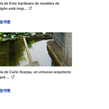
ía de Este hardware de muebles de
gón está insp...
加书签
ía de Carlo Scarpa, un virtuoso arquitecto
gua ...
加书签