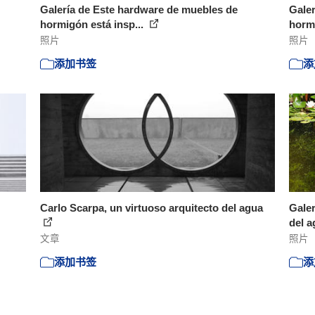
Galería de Este hardware de muebles de
Galer
hormigón está insp...
hormi
照片
照片
添加书签
添
Carlo Scarpa, un virtuoso arquitecto del agua
Galer
del a
文章
照片
添加书签
添