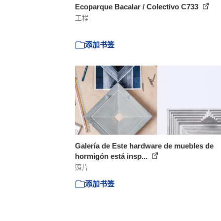
Ecoparque Bacalar / Colectivo C733
工程
添加书签
Galería de Este hardware de muebles de
hormigón está insp...
照片
添加书签