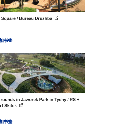
 Square / Bureau Druzhba
加书签
rounds in Jaworek Park in Tychy / RS +
rt Skitek
加书签