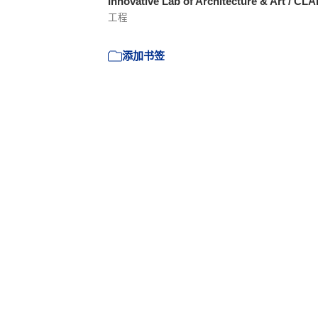
Innovative Lab of Architecture & Art / CL
工程
添加书签