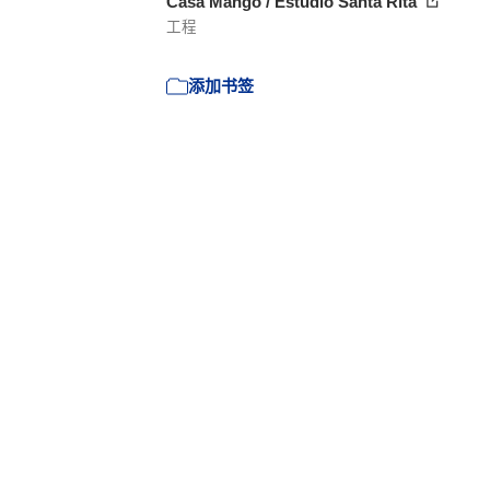
Casa Mango / Estudio Santa Rita
工程
添加书签