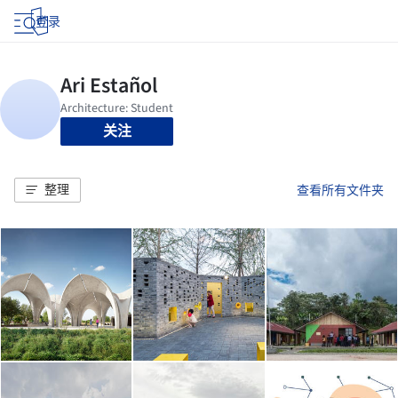
登录
关注
整理
查看所有文件夹