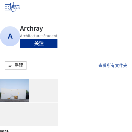
登录
关注
整理
查看所有文件夹