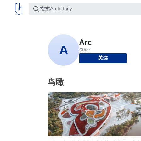
关注
鸟瞰