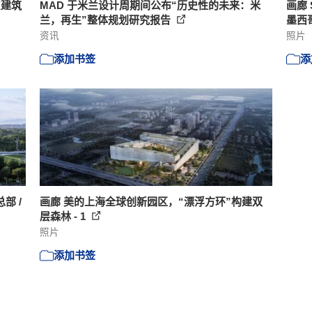
东建筑
MAD 于米兰设计周期间公布“历史性的未来：米
画廊 S
兰，再生”整体规划研究报告
墨西
资讯
照片
添加书签
添
部 /
画廊 美的上海全球创新园区，“漂浮方环”构建双
层森林 - 1
照片
添加书签