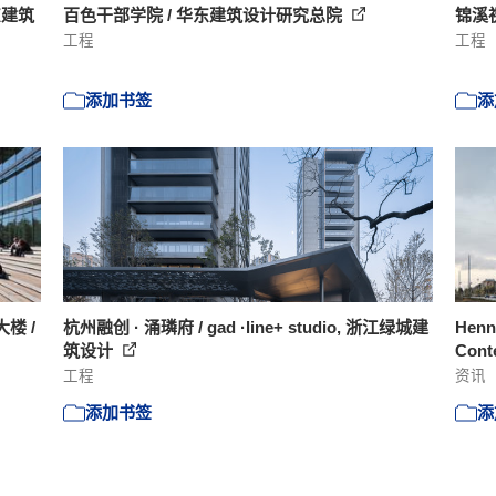
东建筑
百色干部学院 / 华东建筑设计研究总院
锦溪
工程
工程
添加书签
添
楼 /
杭州融创 · 涌璘府 / gad ·line+ studio, 浙江绿城建
Henni
筑设计
Cont
工程
资讯
添加书签
添