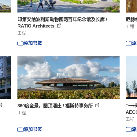
印第安纳波利斯动物园两百年纪念馆及长廊 /
厄赫林根
RATIO Architects
工程
工程
添加书签
添
360度全景，圆顶酒庄 / 福斯特事务所
“一
AEC
工程
工程
添加书签
添