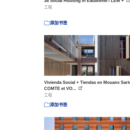
38 Social Housing in Eaubonne / LEM +
工程
添加书签
Vivienda Social + Tiendas en Mouans Sart
COMTE et VO...
工程
添加书签