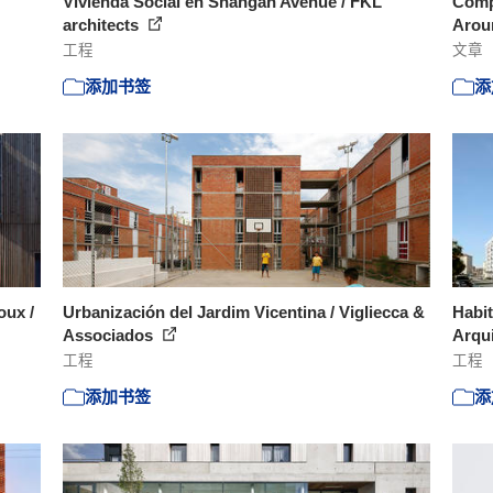
Vivienda Social en Shangan Avenue / FKL
Comp
architects
Arou
工程
文章
添加书签
添
oux /
Urbanización del Jardim Vicentina / Vigliecca &
Habit
Associados
Arqu
工程
工程
添加书签
添