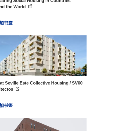
aring Social Housing in Countries
nd the World
加书签
at Seville Este Collective Housing / SV60
itectos
加书签