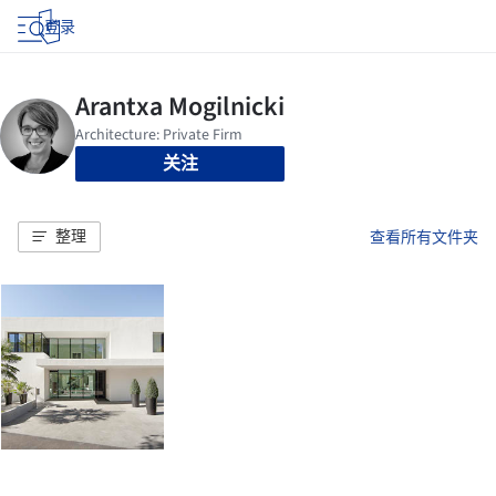
登录
关注
整理
查看所有文件夹