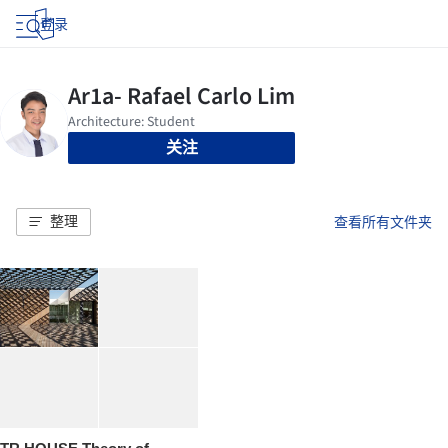
登录
关注
整理
查看所有文件夹