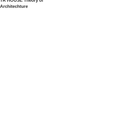
TR HOUSE Theory of
Architechture