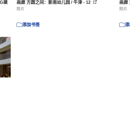
IG建
画廊 方圆之间：新南幼儿园 / 牛津 - 12
画廊 
照片
照片
添加书签
添