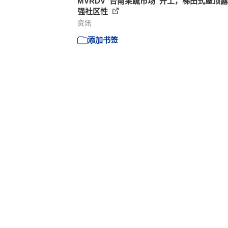
MVRDV“台南果蔬市场”开工，梯田式屋顶
强社区性
资讯
添加书签