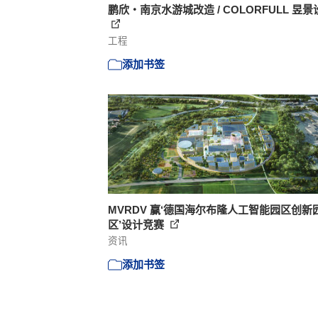
鹏欣・南京水游城改造 / COLORFULL 昱景
工程
添加书签
MVRDV 赢‘德国海尔布隆人工智能园区创新
区’设计竞赛
资讯
添加书签