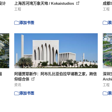
设计
上海苏河湾万象天地 / Kokaistudios
成都SK
工程
工程
添加书签
添
园
阿德贾耶新作：阿布扎比亚伯拉罕诸教之家，跨信
深圳宝
仰综合体
Arch
资讯
工程
添加书签
添