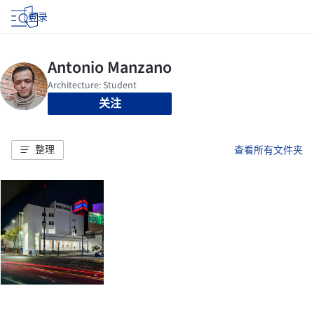
登录
关注
整理
查看所有文件夹