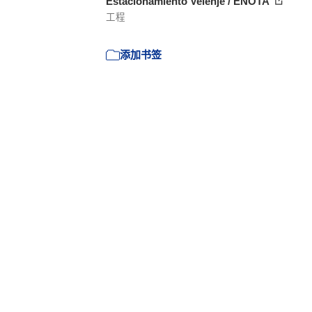
Estacionamiento Velenje / ENOTA
工程
添加书签