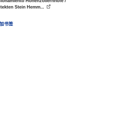
cionamiento Hohenzollernhöfe /
tekten Stein Hemm...
加书签