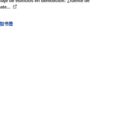
laje de edificios en demolición: ¿fuente de
ate...
加书签