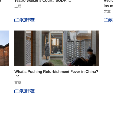
o
Teatro Walker’s Court / SODA
Recic
los m
工程
文章
添加书签
添
What's Pushing Refurbishment Fever in China?
文章
添加书签