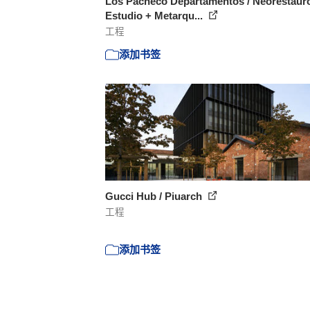
Los Pacheco Departamentos / Neorestaur
Estudio + Metarqu...
工程
添加书签
Gucci Hub / Piuarch
工程
添加书签