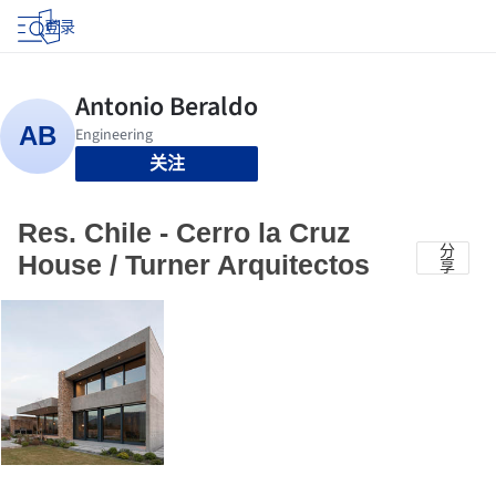
登录
关注
Res. Chile - Cerro la Cruz
分
House / Turner Arquitectos
享