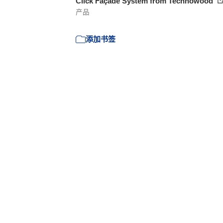
Click Façade System from Technowood
产品
添加书签