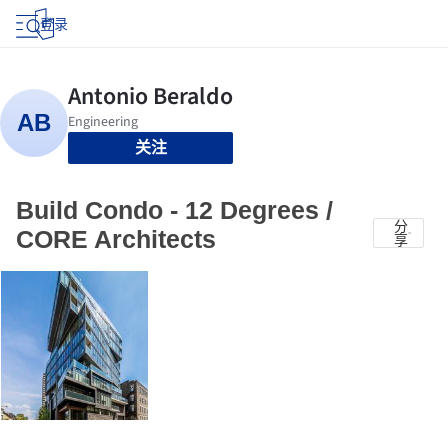
登录
关注
Build Condo - 12 Degrees /
分
CORE Architects
享