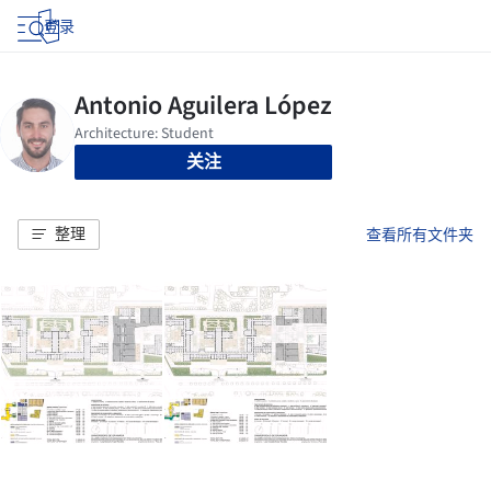
登录
关注
整理
查看所有文件夹