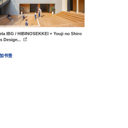
ela IBG / HIBINOSEKKEI + Youji no Shiro
s Design...
加书签