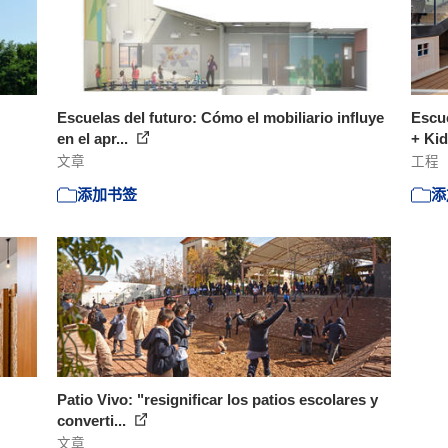
Escuelas del futuro: Cómo el mobiliario influye
Escu
en el apr...
+ Kid
文章
工程
添加书签
添
Patio Vivo: "resignificar los patios escolares y
converti...
文章