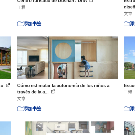
Centro turístico de Dushan / DnA
Estru
diseñ
工程
文章
添加书签
添
o.o
Cómo estimular la autonomía de los niños a
Escue
través de la a...
工程
文章
添加书签
添