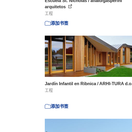
Escuela St. Nicholas / aflalo/gasperini
arquitetos
工程
添加书签
Jardín Infantil en Ribnica / ARHI-TURA d.
工程
添加书签