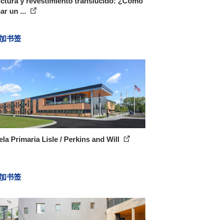
ctura y revestimiento translúcido: ¿Cómo
ar un ...
加书签
la Primaria Lisle / Perkins and Will
加书签