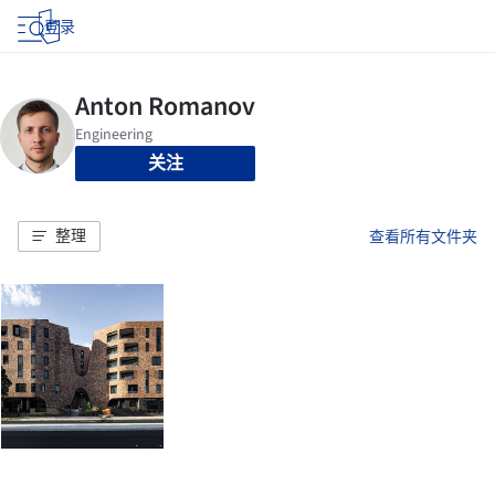
登录
关注
整理
查看所有文件夹