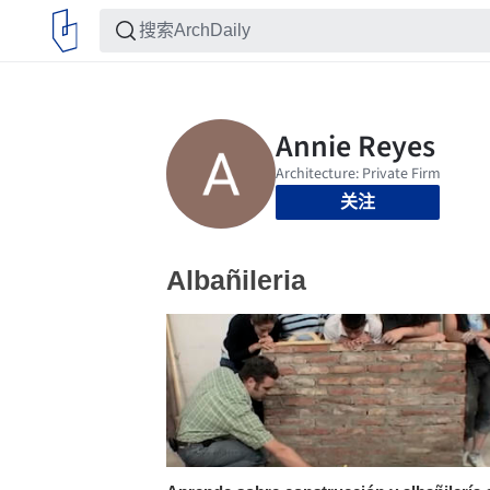
关注
Albañileria