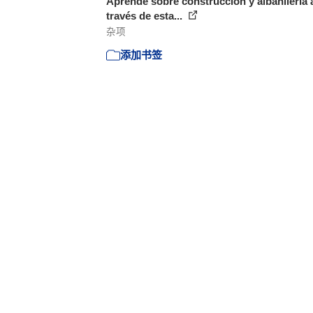
Aprende sobre construcción y albañilería 
través de esta...
杂项
添加书签