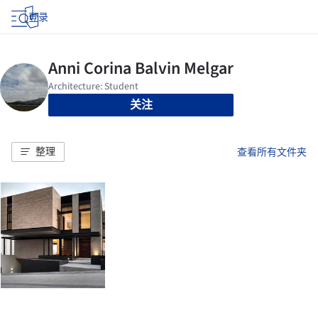
登录
关注
整理
查看所有文件夹