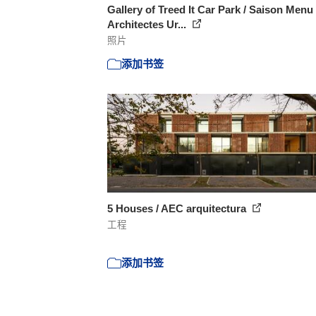
Gallery of Treed It Car Park / Saison Menu
Architectes Ur...
照片
添加书签
5 Houses / AEC arquitectura
工程
添加书签