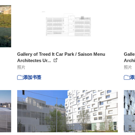
Gallery of Treed It Car Park / Saison Menu
Galle
Architectes Ur...
Archi
照片
照片
添加书签
添