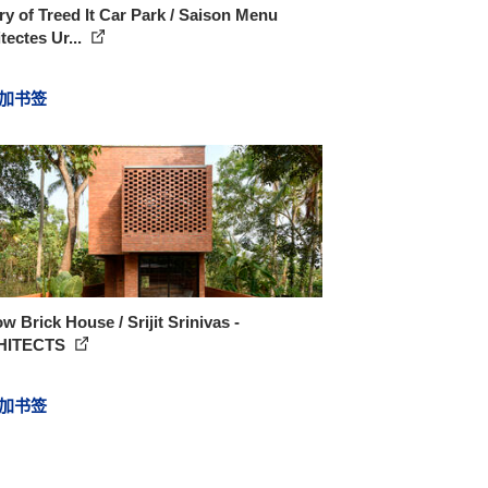
ry of Treed It Car Park / Saison Menu
tectes Ur...
加书签
w Brick House / Srijit Srinivas -
HITECTS
加书签