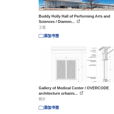
Buddy Holly Hall of Performing Arts and
Sciences / Diamon...
工程
添加书签
Gallery of Medical Center / OVERCODE
architecture urbanis...
照片
添加书签