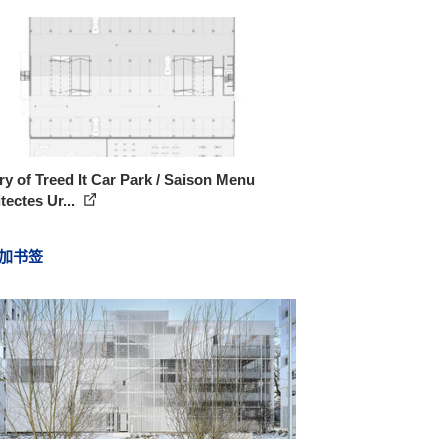
ry of Treed It Car Park / Saison Menu
tectes Ur...
加书签