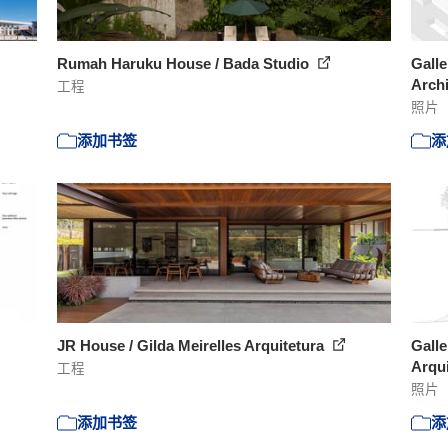
Rumah Haruku House / Bada Studio
Galle
Archi
工程
照片
添加书签
添
JR House / Gilda Meirelles Arquitetura
Galle
Arqui
工程
照片
添加书签
添