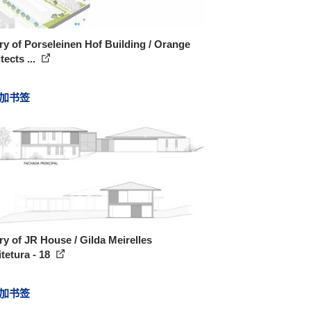
ry of Porseleinen Hof Building / Orange
tects ...
加书签
ry of JR House / Gilda Meirelles
tetura - 18
加书签