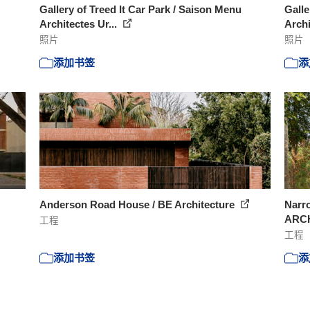
Gallery of Treed It Car Park / Saison Menu
Galle
Architectes Ur...
Archi
照片
照片
添加书签
添
Anderson Road House / BE Architecture
Narro
ARC
工程
工程
添加书签
添