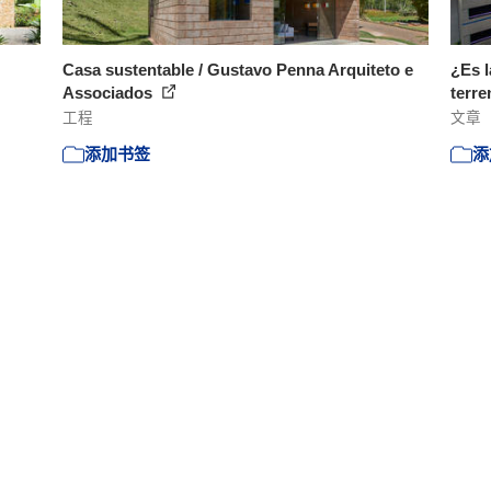
Casa sustentable / Gustavo Penna Arquiteto e
¿Es l
Associados
terr
工程
文章
添加书签
添