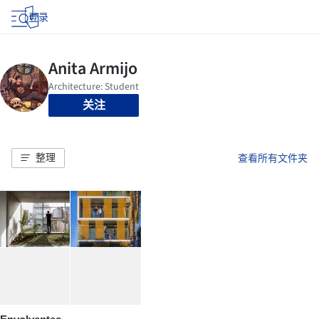
登录
关注
整理
查看所有文件夹