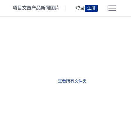
项目
文章
产品
新闻
图片
登录
注册
查看所有文件夹