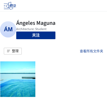
登录
关注
整理
查看所有文件夹