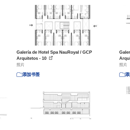
Galería de Hotel Spa NauRoyal / GCP
Galer
Arquitetos - 10
Arqui
照片
照片
添加书签
添