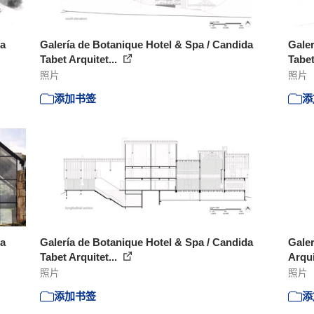
da
Galería de Botanique Hotel & Spa / Candida
Galer
Tabet Arquitet...
Tabet
照片
照片
添加书签
添
da
Galería de Botanique Hotel & Spa / Candida
Galer
Tabet Arquitet...
Arqui
照片
照片
添加书签
添