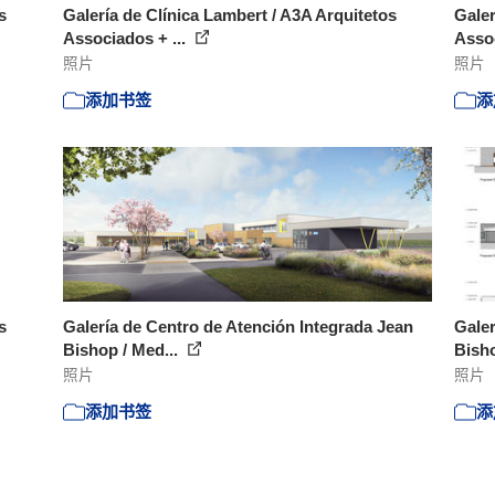
s
Galería de Clínica Lambert / A3A Arquitetos
Galer
Associados + ...
Assoc
照片
照片
添加书签
添
s
Galería de Centro de Atención Integrada Jean
Galer
Bishop / Med...
Bisho
照片
照片
添加书签
添