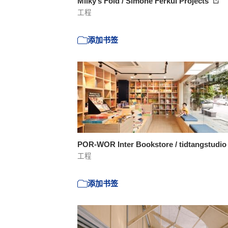
Milky’s Fold / Simone Ferkul Projects
工程
添加书签
POR-WOR Inter Bookstore / tidtangstudi
工程
添加书签