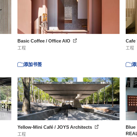
Basic Coffee / Office AIO
Cafe
工程
工程
添加书签
添
Yellow-Mini Café / JOYS Architects
Blue 
REA
工程