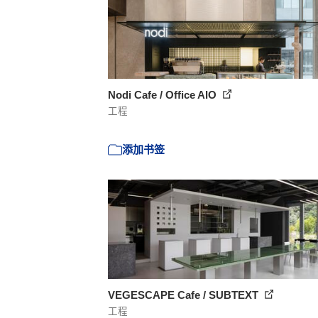
Nodi Cafe / Office AIO
工程
添加书签
VEGESCAPE Cafe / SUBTEXT
工程