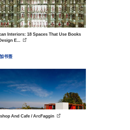
an Interiors: 18 Spaces That Use Books
Design E...
加书签
shop And Cafe / ArcFaggin