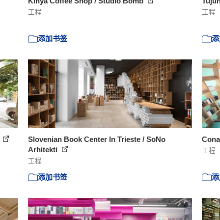
Kinya Coffee Shop / Studio Bomb
Tujuh
工程
工程
添加书签
添
o
Slovenian Book Center In Trieste / SoNo
Cona
Arhitekti
工程
工程
添加书签
添