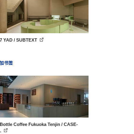
 7 YAD / SUBTEXT
加书签
Bottle Coffee Fukuoka Tenjin / CASE-
L