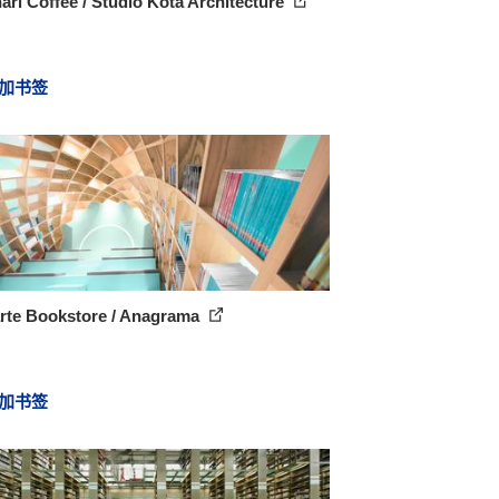
ari Coffee / Studio Kota Architecture
加书签
rte Bookstore / Anagrama
加书签