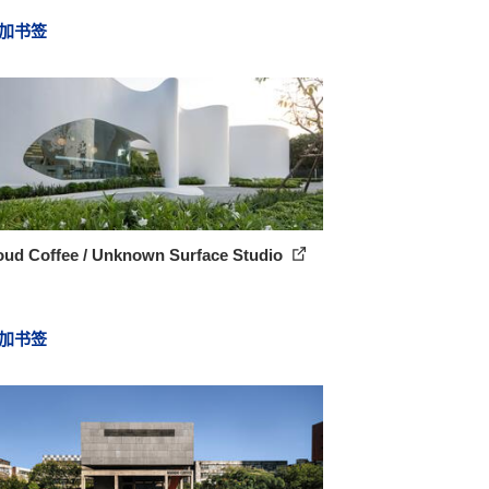
加书签
oud Coffee / Unknown Surface Studio
加书签