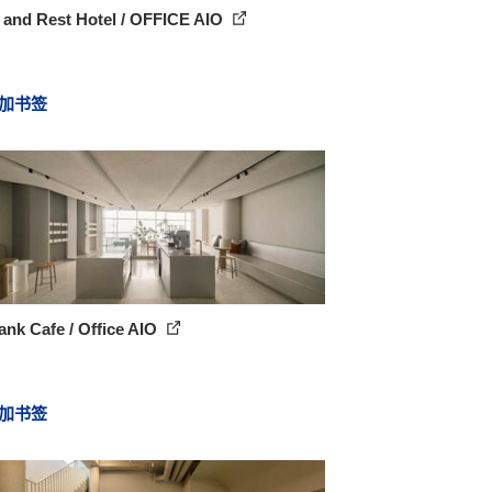
 and Rest Hotel / OFFICE AIO
加书签
ank Cafe / Office AIO
加书签