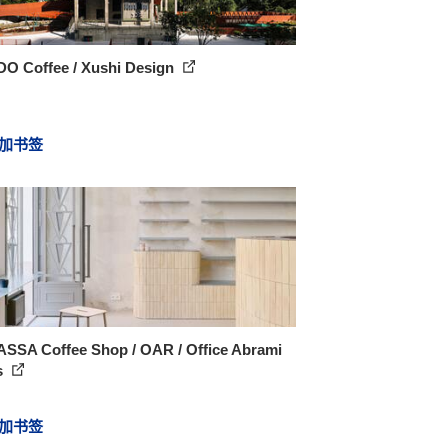
O Coffee / Xushi Design
加书签
SSA Coffee Shop / OAR / Office Abrami
s
加书签