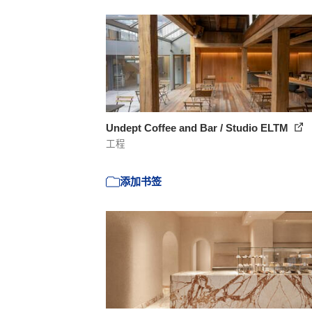
Undept Coffee and Bar / Studio ELTM
工程
添加书签