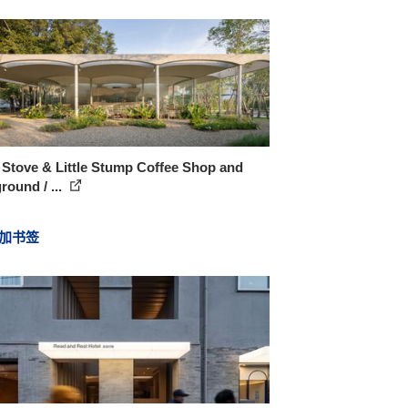
e Stove & Little Stump Coffee Shop and
round / ...
加书签