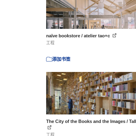
naïve bookstore / atelier tao+c
工程
添加书签
The City of the Books and the Images / Tal
工程