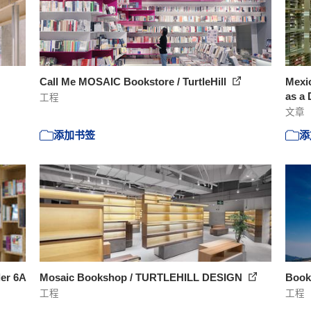
Call Me MOSAIC Bookstore / TurtleHill
Mexic
as a 
工程
文章
添加书签
添
ler 6A
Mosaic Bookshop / TURTLEHILL DESIGN
Book
工程
工程