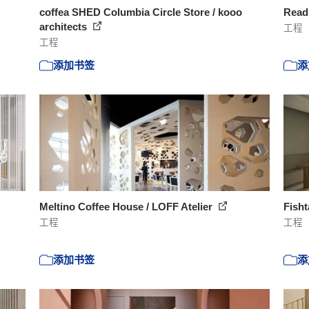
coffea SHED Columbia Circle Store / kooo
Read
architects
工程
工程
添加书签
添
Meltino Coffee House / LOFF Atelier
Fisht
工程
工程
添加书签
添