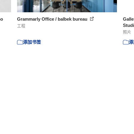
mo
Grammarly Office / balbek bureau
Gall
Studi
工程
照片
添加书签
添