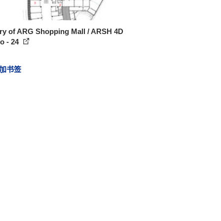
ery of ARG Shopping Mall / ARSH 4D
o - 24
加书签