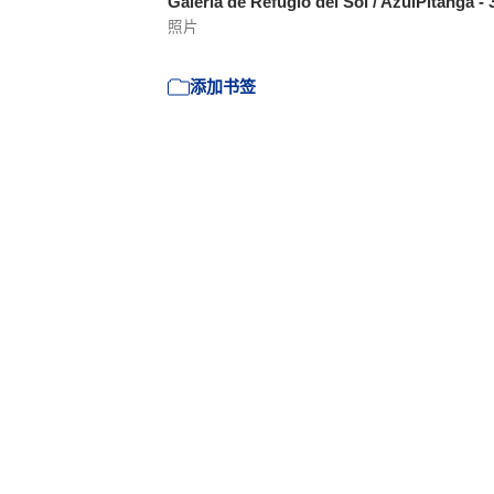
Galería de Refugio del Sol / AzulPitanga -
照片
添加书签