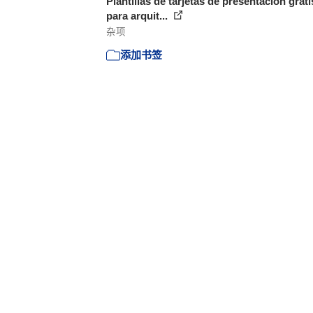
Plantillas de tarjetas de presentación grati
para arquit...
杂项
添加书签