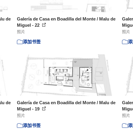
alu de
Galería de Casa en Boadilla del Monte / Malu de
Galer
Miguel - 22
Migue
照片
照片
添加书签
添
alu de
Galería de Casa en Boadilla del Monte / Malu de
Galer
Miguel - 19
Migue
照片
照片
添加书签
添