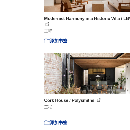
Modernist Harmony in a Historic Villa / L
工程
添加书签
Cork House / Polysmiths
工程
添加书签