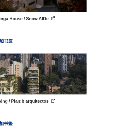
nga House / Snow AIDe
加书签
ving / Plan:b arquitectos
加书签