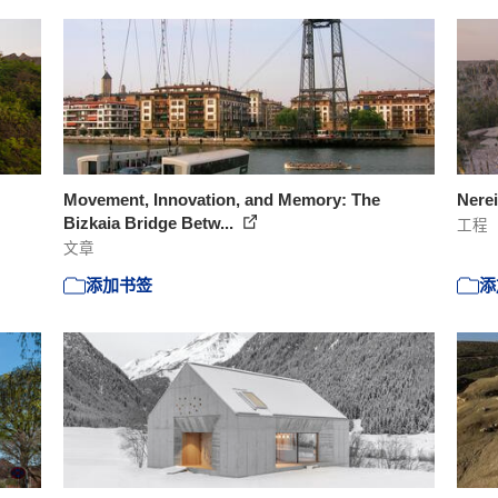
Movement, Innovation, and Memory: The
Nere
Bizkaia Bridge Betw...
工程
文章
添加书签
添