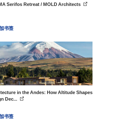
A Serifos Retreat / MOLD Architects
加书签
tecture in the Andes: How Altitude Shapes
n Dec...
加书签