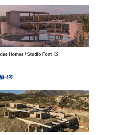
idas Homes / Studio Font
加书签