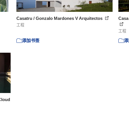
Casatru / Gonzalo Mardones V Arquitectos
Casa 
工程
工程
添加书签
添
 Cloud