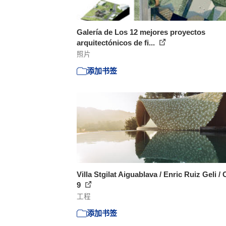
Galería de Los 12 mejores proyectos
arquitectónicos de fi...
照片
添加书签
Villa Stgilat Aiguablava / Enric Ruiz Geli /
9
工程
添加书签