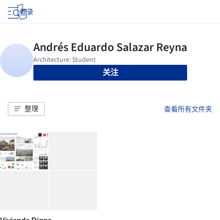
登录
关注
整理
查看所有文件夹