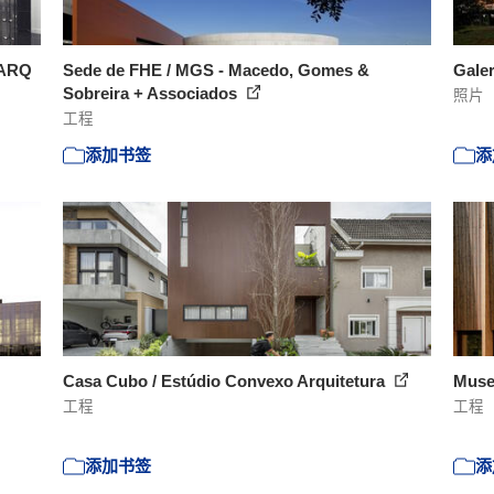
ZARQ
Sede de FHE / MGS - Macedo, Gomes &
Galer
Sobreira + Associados
照片
工程
添加书签
添
Casa Cubo / Estúdio Convexo Arquitetura
Muse
工程
工程
添加书签
添