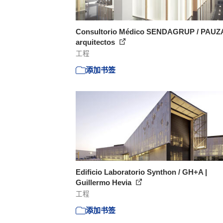
Consultorio Médico SENDAGRUP / PAU
arquitectos
工程
添加书签
Edificio Laboratorio Synthon / GH+A |
Guillermo Hevia
工程
添加书签