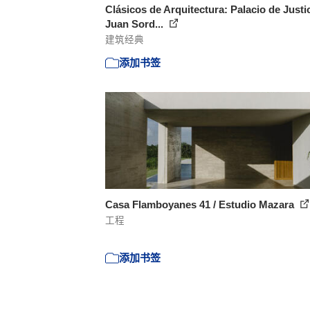
Clásicos de Arquitectura: Palacio de Justic
Juan Sord...
建筑经典
添加书签
Casa Flamboyanes 41 / Estudio Mazara
工程
添加书签