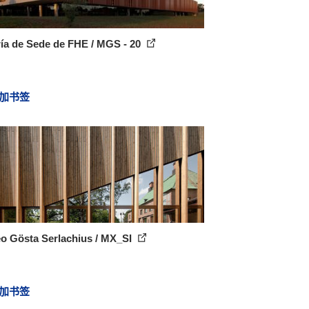
ía de Sede de FHE / MGS - 20
加书签
o Gösta Serlachius / MX_SI
加书签