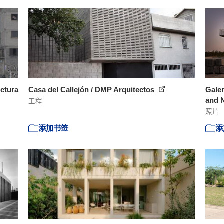
ectura
Casa del Callejón / DMP Arquitectos
Galer
and 
工程
照片
添加书签
添