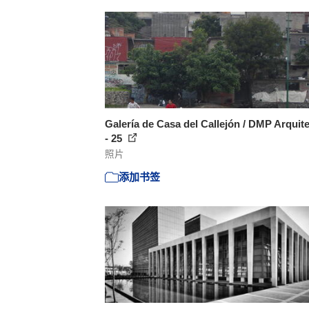
Galería de Casa del Callejón / DMP Arquit
- 25
照片
添加书签