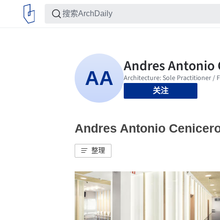
关注
Andres Antonio Cenic
整理