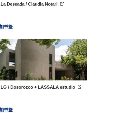
La Deseada / Claudia Notari
加书签
 LG / Dosorozco + LASSALA estudio
加书签