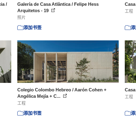
ia /
Galería de Casa Atlântica / Felipe Hess
Casa 
Arquitetos - 19
工程
照片
添加书签
添
Colegio Colombo Hebreo / Aarón Cohen +
Casa
Angélica Mejía + C...
工程
工程
添加书签
添