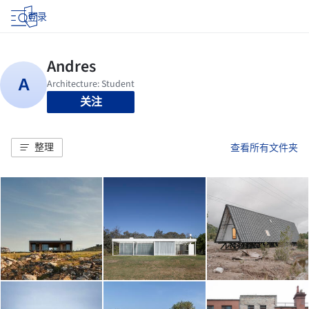
登录
关注
整理
查看所有文件夹